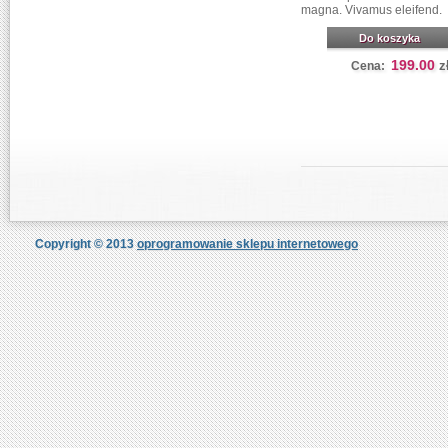
magna. Vivamus eleifend.
Do koszyka
199.00
z
Cena:
Copyright © 2013
oprogramowanie sklepu internetowego