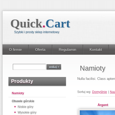
Quick
.
Cart
Szybki i prosty sklep internetowy
O firmie
Oferta
Regulamin
Kontakt
Namioty
Nulla facilisi. Class apte
Produkty
Sortuj wg:
Domyślnie
|
Na
Namioty
Obuwie górskie
Argent
Niskie góry
Wysokie góry