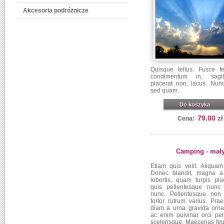
Akcesoria podróżnicze
Quisque tellus. Fusce fe
condimentum in, sagit
placerat non, lacus. Nun
sed quam.
Do koszyka
79.00
zł
Cena:
Camping - mał
Etiam quis velit. Aliquam
Donec blandit, magna a
lobortis, quam turpis pla
quis pellentesque nunc
nunc. Pellentesque non
tortor rutrum varius. Pra
diam a urna gravida orna
ac enim pulvinar orci pel
scelerisque. Maecenas feu