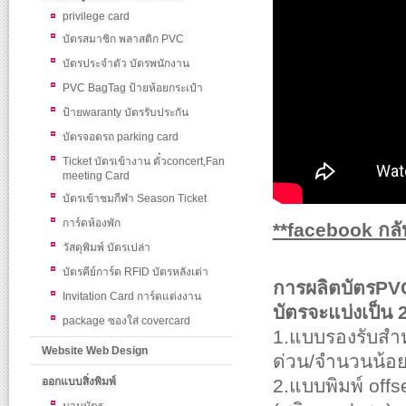
privilege card
บัตรสมาชิก พลาสติก PVC
บัตรประจำตัว บัตรพนักงาน
PVC BagTag ป้ายห้อยกระเป๋า
ป้ายwaranty บัตรรับประกัน
บัตรจอดรถ parking card
Ticket บัตรเข้างาน ตั๋วconcert,Fan
meeting Card
บัตรเข้าชมกีฬา Season Ticket
การ์ดห้องพัก
**facebook กลับ
วัสดุพิมพ์ บัตรเปล่า
บัตรคีย์การ์ด RFID บัตรหลังเต่า
การผลิตบัตรP
Invitation Card การ์ดแต่งงาน
บัตรจะแบ่งเป็น
package ซองใส่ covercard
1.แบบรองรับสำ
Website Web Design
ด่วน/จำนวนน้อย
ออกแบบสิ่งพิมพ์
2.แบบพิมพ์ off